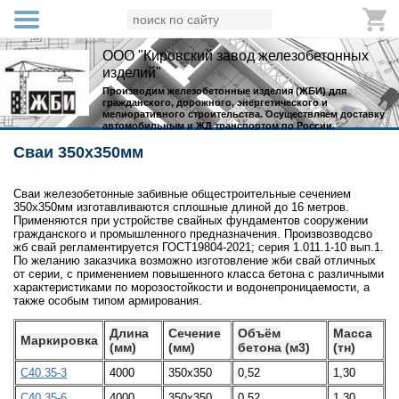
ООО "Кировский завод железобетонных
изделий"
Производим железобетонные изделия (ЖБИ) для
гражданского, дорожного, энергетического и
мелиоративного строительства. Осуществляем доставку
автомобильным и ЖД транспортом по России.
Сваи 350х350мм
Сваи железобетонные забивные общестроительные сечением
350х350мм изготавливаются сплошные длиной до 16 метров.
Применяются при устройстве свайных фундаментов сооружении
гражданского и промышленного предназначения. Произвозводсво
жб свай регламентируется ГОСТ19804-2021; серия 1.011.1-10 вып.1.
По желанию заказчика возможно изготовление жби свай отличных
от серии, с применением повышенного класса бетона с различными
характеристиками по морозостойкости и водонепроницаемости, а
также особым типом армирования.
Длина
Сечение
Объём
Масса
Маркировка
(мм)
(мм)
бетона (м3)
(тн)
С40.35-3
4000
350х350
0,52
1,30
С40.35-6
4000
350х350
0,52
1,30