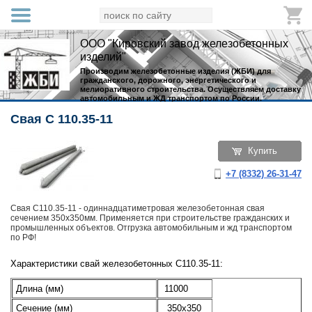
ООО "Кировский завод железобетонных
изделий"
Производим железобетонные изделия (ЖБИ) для
гражданского, дорожного, энергетического и
мелиоративного строительства. Осуществляем доставку
автомобильным и ЖД транспортом по России.
Свая С 110.35-11
Купить
+7 (8332) 26-31-47
Свая С110.35-11 - одиннадцатиметровая железобетонная свая
сечением 350х350мм. Применяется при строительстве гражданских и
промышленных объектов. Отгрузка автомобильным и жд транспортом
по РФ!
Характеристики свай железобетонных С110.35-11:
Длина (мм)
11000
Сечение (мм)
350х350