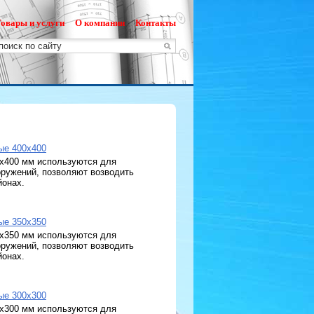
овары и услуги
О компании
Контакты
ые 400х400
х400 мм используются для
оружений, позволяют возводить
йонах.
ые 350х350
х350 мм используются для
оружений, позволяют возводить
йонах.
ые 300х300
х300 мм используются для