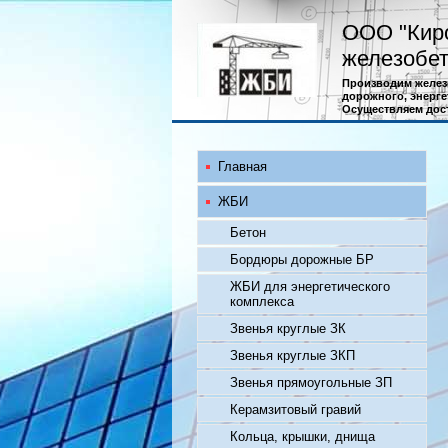
ООО "Кир
железобет
Производим желез
дорожного, энерге
Осуществляем дос
Главная
ЖБИ
Бетон
Бордюры дорожные БР
ЖБИ для энергетического
комплекса
Звенья круглые ЗК
Звенья круглые ЗКП
Звенья прямоугольные ЗП
Керамзитовый гравий
Кольца, крышки, днища