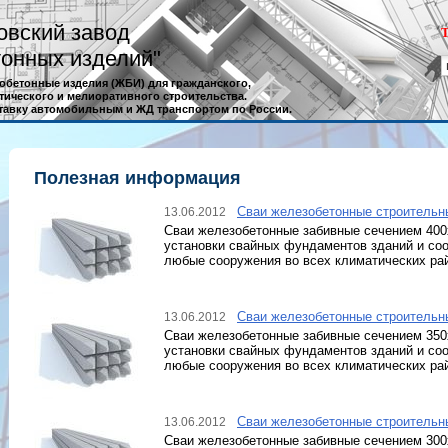
овский завод
Т
онных изделий"
обетонные изделия (ЖБИ) для гражданского,
тического и мелиоративного строительства.
тавку автомобильным и ЖД транспортом по России.
Полезная информация
Сваи железобетонные строительн
13.06.2012
Сваи железобетонные забивные сечением 400
установки свайных фундаментов зданий и со
любые сооружения во всех климатических ра
Сваи железобетонные строительн
13.06.2012
Сваи железобетонные забивные сечением 350
установки свайных фундаментов зданий и со
любые сооружения во всех климатических ра
Сваи железобетонные строительн
13.06.2012
Сваи железобетонные забивные сечением 300