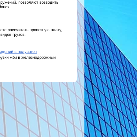
оружений, позволяют возводить
йонах.
ете рассчитать провозную плату,
видов грузов.
зделий в полувагон
рузки жби в железнодорожный