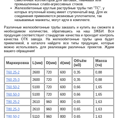
самотечных коллекторов для бытовых, ливневых или
промышленных слабо-агрессивных стоков.
Железобетонные круглые раструбные трубы тип "ТС", у
которых втулочный конец имеет ступенчатый вид. Для их
соединения применяются резиновые уплотнители, так
называемые манжеты, могут идти в комплекте.
Различные железобетонные трубы заказать и купить вы сможете в
необходимом количестве, обратившись на наш ЗЖБИ. Вся
продукция соответствует стандартам качества и проходит контроль
качества ОТК завода. На железобетонные трубы цена будет
приемлемой, в каталоге найдете все типы продукции, которые
можно использовать для реализации различных проектов. Ждем
вашего обращения!
Объём
Масса
Маркировка
L(мм)
D
(мм)
d
(мм)
(м3)
(тн)
Т60.25-2
2600
720
600
0,35
0,88
Т60.25-3
2600
720
600
0,35
0,88
Т60.50-2
5100
720
600
0,66
1,65
Т60.50-3
5100
720
600
0,66
1,65
Т80.25-2
2610
960
800
0,65
1,63
Т80.25-3
2610
960
800
0,65
1,63
Т80.50-2
5110
960
800
0,65
1,63