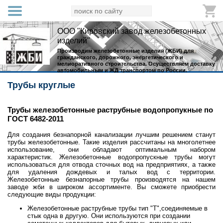
ООО "Кировский завод железобетонных
изделий"
Производим железобетонные изделия (ЖБИ) для
гражданского, дорожного, энергетического и
мелиоративного строительства. Осуществляем доставку
автомобильным и ЖД транспортом по России.
Трубы круглые
Трубы железобетонные раструбные водопропукные по
ГОСТ 6482-2011
Для создания безнапорной канализации лучшим решением станут
трубы железобетонные. Такие изделия рассчитаны на многолетнее
использование, они обладают оптимальным набором
характеристик. Железобетонные водопропускные трубы могут
использоваться для отвода сточных вод на предприятиях, а также
для удаления дождевых и талых вод с территории.
Железобетонные безнапорные трубы производятся на нашем
заводе жби в широком ассортименте. Вы сможете приобрести
следующие виды продукции:
Железобетонные раструбные трубы тип "Т",соединяемые в
стык одна в другую. Они используются при создании