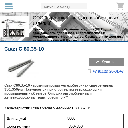
ООО "Кировский завод железобетонных
изделий"
Производим железобетонные изделия (ЖБИ) для
гражданского, дорожного, энергетического и
мелиоративного строительства. Осуществляем доставку
автомобильным и ЖД транспортом по России.
Свая С 80.35-10
Купить
+7 (8332) 26-31-47
Свая С80.35-10 - восьмиметровая железобетонная свая сечением
350х350мм. Применяется при строительстве гражданских и
промышленных объектов. Отгрузка автомобильным и
железнодорожным транспортом по РФ!
Характеристики свай железобетонных С80.35-10:
Длина (мм)
8000
Сечение (мм)
350х350