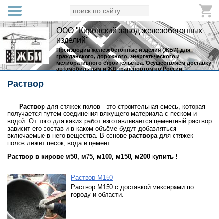
ООО "Кировский завод железобетонных
изделий"
Производим железобетонные изделия (ЖБИ) для
гражданского, дорожного, энергетического и
мелиоративного строительства. Осуществляем доставку
автомобильным и ЖД транспортом по России.
Раствор
Раствор
для стяжек полов - это строительная смесь, которая
получается путем соединения вяжущего материала с песком и
водой. От того для каких работ изготавливается цементный раствор
зависит его состав и в каком объёме будут добавляться
включаемые в него вещества. В основе
раствора
для стяжек
полов лежит песок, вода и цемент.
Раствор
в кирове
м50, м75, м100, м150, м200 купить !
Раствор М150
Раствор М150 с доставкой миксерами по
городу и области.