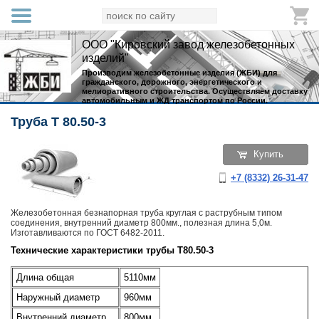
ООО "Кировский завод железобетонных
изделий"
Производим железобетонные изделия (ЖБИ) для
гражданского, дорожного, энергетического и
мелиоративного строительства. Осуществляем доставку
автомобильным и ЖД транспортом по России.
Труба Т 80.50-3
Купить
+7 (8332) 26-31-47
Железобетонная безнапорная труба круглая с раструбным типом
соединения, внутренний диаметр 800мм., полезная длина 5,0м.
Изготавливаются по ГОСТ 6482-2011.
Технические характеристики трубы Т80.50-3
Длина общая
5110мм
Наружный диаметр
960мм
Внутренний диаметр
800мм