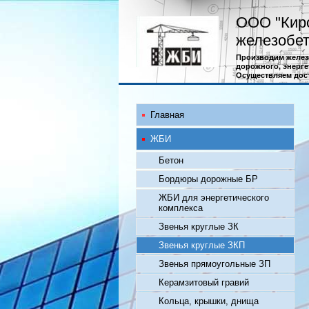
ООО "Кир
железобет
Производим желез
дорожного, энерге
Осуществляем дос
Главная
ЖБИ
Бетон
Бордюры дорожные БР
ЖБИ для энергетического
комплекса
Звенья круглые ЗК
Звенья круглые ЗКП
Звенья прямоугольные ЗП
Керамзитовый гравий
Кольца, крышки, днища