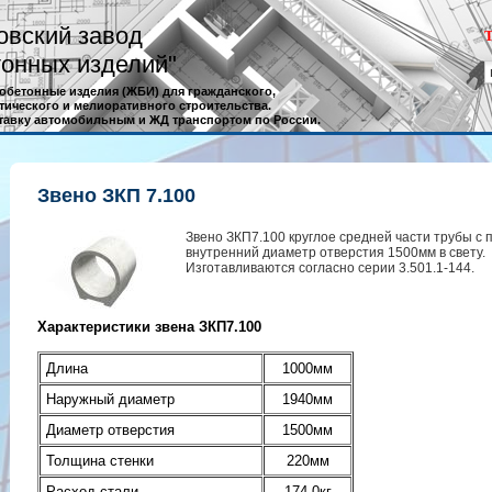
овский завод
Т
онных изделий"
обетонные изделия (ЖБИ) для гражданского,
тического и мелиоративного строительства.
тавку автомобильным и ЖД транспортом по России.
Звено ЗКП 7.100
Звено ЗКП7.100 круглое средней части трубы с 
внутренний диаметр отверстия 1500мм в свету.
Изготавливаются согласно серии 3.501.1-144.
Характеристики звена ЗКП7.100
Длина
1000мм
Наружный диаметр
1940мм
Диаметр отверстия
1500мм
Толщина стенки
220мм
Расход стали
174,0кг