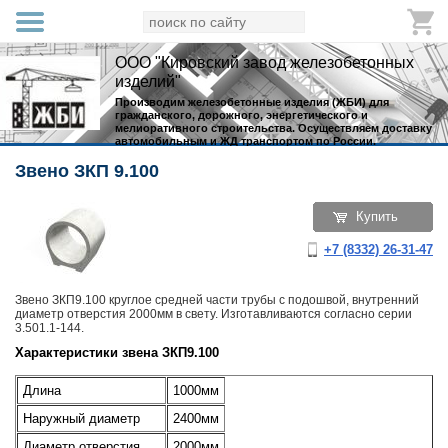
ООО "Кировский завод железобетонных
изделий"
Производим железобетонные изделия (ЖБИ) для
гражданского, дорожного, энергетического и
мелиоративного строительства. Осуществляем доставку
автомобильным и ЖД транспортом по России.
Звено ЗКП 9.100
Купить
+7 (8332) 26-31-47
Звено ЗКП9.100 круглое средней части трубы с подошвой, внутренний
диаметр отверстия 2000мм в свету. Изготавливаются согласно серии
3.501.1-144.
Характеристики звена ЗКП9.100
Длина
1000мм
Наружный диаметр
2400мм
Диаметр отверстия
2000мм