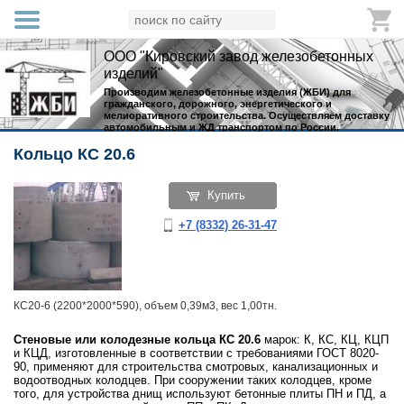
ООО "Кировский завод железобетонных
изделий"
Производим железобетонные изделия (ЖБИ) для
гражданского, дорожного, энергетического и
мелиоративного строительства. Осуществляем доставку
автомобильным и ЖД транспортом по России.
Кольцо КС 20.6
Купить
+7 (8332) 26-31-47
КС20-6 (2200*2000*590), объем 0,39м3, вес 1,00тн.
Стеновые или колодезные кольца
КС 20.6
марок: К, КС, КЦ, КЦП
и КЦД, изготовленные в соответствии с требованиями ГОСТ 8020-
90, применяют для строительства смотровых, канализационных и
водоотводных колодцев. При сооружении таких колодцев, кроме
того, для устройства днищ используют бетонные плиты ПН и ПД, а