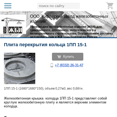
ООО "Кировский завод железобетонных
изделий"
Производим железобетонные изделия (ЖБИ) для
гражданского, дорожного, энергетического и
мелиоративного строительства. Осуществляем доставку
автомобильным и ЖД транспортом по России.
Плита перекрытия кольца 1ПП 15-1
Купить
+7 (8332) 26-31-47
1ПП 15-1 (1680*1680*150), объем 0,27м3, вес 0,68тн.
Железобетонная крышка колодца 1ПП 15-1 представляет собой
круглую железобетонную плиту и является верхним элементом
колодца.