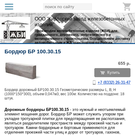
ООО "Кировский завод железобетонных
изделий"
Производим железобетонные изделия (ЖБИ) для
гражданского, дорожного, энергетического и
мелиоративного строительства. Осуществляем доставку
автомобильным и ЖД транспортом по России.
Бордюр БР 100.30.15
655
р.
Купить
+7 (8332) 26-31-47
Бордюр дорожный БР100.30.15 Геометрические размеры L, B, H
(1000*150*300), объем 0,047м3, вес 100кг. Количество на поддоне: 18
штук.
Дорожные бордюры БР100.30.15
- это нужный и неотъемлемый
элемент мощения дорог. Бордюр БР может служить упором при
укладке тротуарной плитки для предотвращения ее расползания,
являться разделителем пространств между проезжей частью и
тротуаром. Камни бордюрные и бортовые применяются для
отделения проезжей части улиц и дорог от тротуаров, газонов,