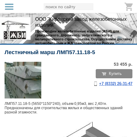
ООО "Кировский завод железобетонных
изделий"
Производим железобетонные изделия (ЖБИ) для
гражданского, дорожного, энергетического и
мелиоративного строительства. Осуществляем доставку
автомобильным и ЖД транспортом по России.
Лестничный марш ЛМП57.11.18-5
53 455
р.
Купить
+7 (8332) 26-31-47
ЛМП57.11.18-5 (5650*1150*240), объем 0,95м3, вес 2,40тн.
Предназначены для строительства жилых и общественных зданий
разной этажности.