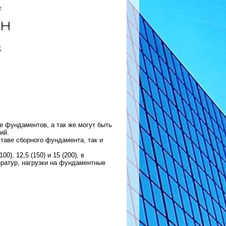
 фундаментов, а так же могут быть
ий.
ставе сборного фундамента, так и
, 12,5 (150) и 15 (200), в
ератур, нагрузки на фундаментные