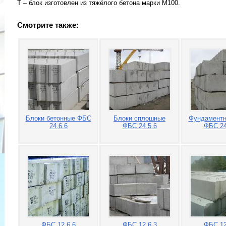
Т – блок изготовлен из тяжёлого бетона марки М100.
Смотрите также:
Блоки бетонные ФБС
Блоки сплошные
Фундаментн
24.6.6
ФБС 24.5.6
ФБС 24
ФБС 12.6.6
ФБС 12.6.3
ФБС 12