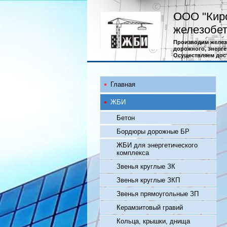
ООО "Кир
железобет
Производим желез
дорожного, энерге
Осуществляем дос
Главная
ЖБИ
Бетон
Бордюры дорожные БР
ЖБИ для энергетического
комплекса
Звенья круглые ЗК
Звенья круглые ЗКП
Звенья прямоугольные ЗП
Керамзитовый гравий
Кольца, крышки, днища