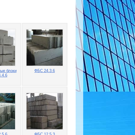
ые блоки
ФБС 24.3.6
.4.6
.5.6
ФБС 12.5.3