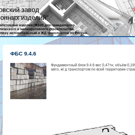
овский завод
Т
онных изделий"
обетонные изделия (ЖБИ) для гражданского,
тического и мелиоративного строительства.
тавку автомобильным и ЖД транспортом по России.
ФБС 9.4.6
Фундаментный блок 9.4.6 вес 0,47тн, объём 0,19
авто, ж/ д транспортом по всей территории стра