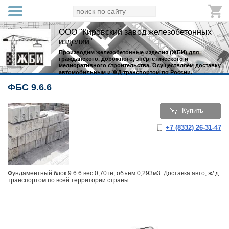
ООО "Кировский завод железобетонных
изделий"
Производим железобетонные изделия (ЖБИ) для
гражданского, дорожного, энергетического и
мелиоративного строительства. Осуществляем доставку
автомобильным и ЖД транспортом по России.
ФБС 9.6.6
Купить
+7 (8332) 26-31-47
Фундаментный блок 9.6.6 вес 0,70тн, объём 0,293м3. Доставка авто, ж/ д
транспортом по всей территории страны.