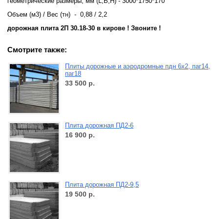
геометрические размеры, мм (L,B,H) - 3000*1750*170
Объем (м3) / Вес (тн) - 0,88 / 2,2
дорожная плита 2П 30.18-30 в кирове ! Звоните !
Смотрите также:
Плиты дорожные и аэродромные пдн 6х2, паг14,
паг18
33 500
р.
Плита дорожная ПД2-6
16 900
р.
Плита дорожная ПД2-9,5
19 500
р.