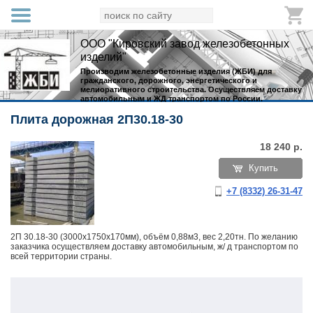
ООО "Кировский завод железобетонных
изделий"
Производим железобетонные изделия (ЖБИ) для
гражданского, дорожного, энергетического и
мелиоративного строительства. Осуществляем доставку
автомобильным и ЖД транспортом по России.
Плита дорожная 2П30.18-30
18 240
р.
Купить
+7 (8332) 26-31-47
2П 30.18-30 (3000х1750х170мм), объём 0,88м3, вес 2,20тн. По желанию
заказчика осуществляем доставку автомобильным, ж/ д транспортом по
всей территории страны.